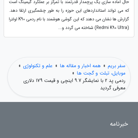
حال آماده سازی یک پرچمدار قدرتمند با تمرکز بر عملکرد گیمینگ است
که می تواند استانداردهای این حوزه را به طور چشمگیری ارتقا دهد.
گزارش ها نشان می دهند که این گوشی هوشمند با نام ردمی K90 اولترا
(Redmi K90 Ultra) شناخته می گردد و...
سفر بریم
»
همه اخبار و مقاله ها
»
علم و تکنولوژی
»
موبایل، تبلت و گجت ها
»
ردمی پد 2 با نمایشگر 9.7 اینچی و قیمت 179 دلاری
معرفی گردید
خبرنامه