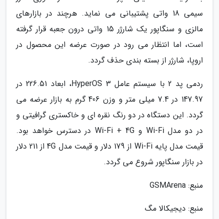
سیمی 18 واتی پشتیبانی می نماید. هرچند در بازارهای
مالزی و سنگاپور یک شارژر 15 واتی درون جعبه قرار گرفته
است، اما انتظار می رود در صورت عرضه این محصول در
اروپا، شارژر از بسته بندی حذف گردد.
ردمی پد 2 با سیستم عامل HyperOS 3، ابعاد 226.51 در
147.97 در 7.4 میلی متر و وزن 406 گرم به بازار عرضه می
گردد. این دستگاه در دو رنگ نقره ای و خاکستری گرافیتی و
در دو مدل Wi-Fi و Wi-Fi + 4G در دسترس خواهد بود.
قیمت مدل پایه Wi-Fi از 179 دلار و قیمت مدل 4G از 211 دلار
در بازار سنگاپور شروع می گردد.
منبع: GSMArena
منبع: دیجیکالا مگ