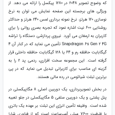
که وضوح تصویر 2048 در 1280 پیکسل را ارائه می دهد. از
ویژگی های برجسته این صفحه نمایش می توان به نرخ
نوسازی 120 هرتز، نرخ نمونه برداری لمس 240 هرتز و حداکثر
روشنایی 600 نیت اشاره نمود که تجربه بصری روانی را برای
کاربران به ارمغان می آورد. نیروی پردازشی دستگاه را تراشه
Snapdragon 6s Gen 2 4G تأمین می نماید که در کنار آن 4
گیگابایت حافظه رم و 64 یا 128 گیگابایت حافظه داخلی قرار
گرفته است. این مجموعه سخت افزاری، ردمی پد 2 را به
گزینه ای مناسب برای کاربرانی تبدیل می نماید که در پی
برترین تبلت شیائومی در رده مالی هستند.
در بخش تصویربرداری، یک دوربین اصلی 8 مگاپیکسلی در
پنل پشتی و یک دوربین سلفی 5 مگاپیکسلی در جلو تعبیه
شده است. وظیفه تأمین انرژی این تبلت بر عهده یک باتری
با ظرفیت 7600 میلی آمپرساعت است که از فناوری شارژ