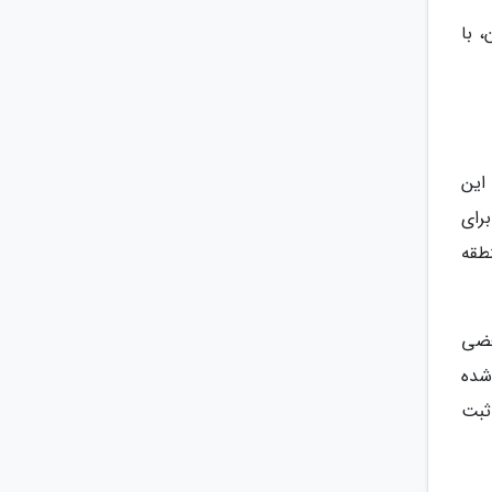
 با
این
رای
طقه
عضی
شده
ثبت