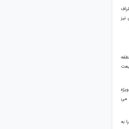
راف
نیز
طقه
یعت
یژه
 می
 به