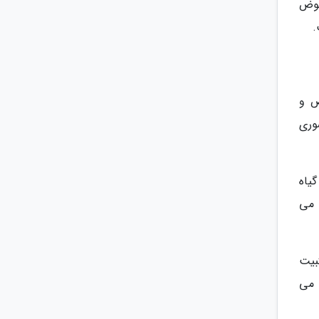
حوض
.
ص و
وری
یاه
 می
بیت
 می