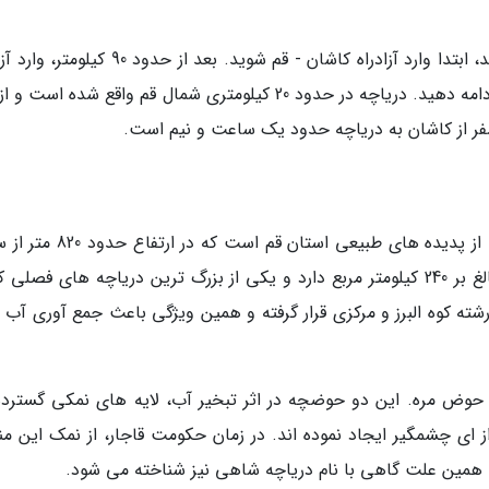
اگر از سمت کاشان به سمت دریاچه حرکت می کنید، ابتدا وارد آزادراه کاشان - قم شوید. بعد از حدود
قم - تهران شوید و سپس مسیر را به سمت شمال ادامه دهید. دریاچه در حدود 20 کیلومتری شمال قم واقع شده اس
فر از کاشان به دریاچه حدود یک ساعت و نیم است.
دریاچه نمک حوض سلطان یا دریاچه شاهی، یکی از پدیده های طبیعی استان قم 
دریا واقع شده است. این دریاچه شور، مساحتی بالغ بر 240 کیلومتر مربع دارد و یکی از بزرگ ترین دریاچه های فص
ه کوه البرز و مرکزی قرار گرفته و همین ویژگی باعث جمع آوری آب 
وض مره. این دو حوضچه در اثر تبخیر آب، لایه های نمکی گسترده
 ای چشمگیر ایجاد نموده اند. در زمان حکومت قاجار، از نمک این من
 همین علت گاهی با نام دریاچه شاهی نیز شناخته می شود.