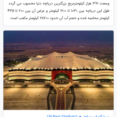
وسعت 371 هزار کیلومترمربع بزرگترین دریاچه دنیا محسوب می گردد.
طول این دریاچه بین 1030 تا 1200 کیلومتر و عرض آن بین 200 تا 435
کیلومتر محاسبه شده و حجم آب آن حدود 78200 کیلومتر مکعب است.
ورزشگاه البیت قطر ☀️ (Al Bayt Stadium)