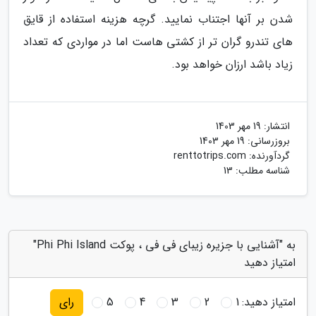
شدن بر آنها اجتناب نمایید. گرچه هزینه استفاده از قایق
های تندرو گران تر از کشتی هاست اما در مواردی که تعداد
زیاد باشد ارزان خواهد بود.
انتشار:
19 مهر 1403
بروزرسانی:
19 مهر 1403
گردآورنده:
renttotrips.com
شناسه مطلب: 13
به "آشنایی با جزیره زیبای فی فی ، پوکت Phi Phi Island"
امتیاز دهید
امتیاز دهید:
1
2
3
4
5
رای