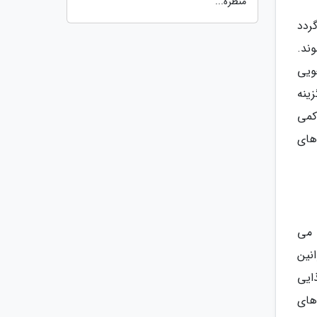
منظره...
ردد
ند.
ویی
زینه
کمی
های
 می
نین
ایی
های