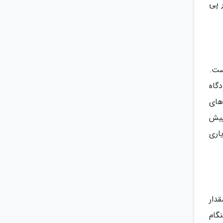
 پی
ست.
گاه
های
پیش
اری
دار
گام