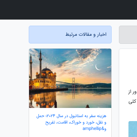
اخبار و مقالات مرتبط
ر از
کلی
هزینه سفر به استانبول در سال 2024؛ حمل
و نقل، خورد و خوراک، اقامت، تفریح
و&amphellip