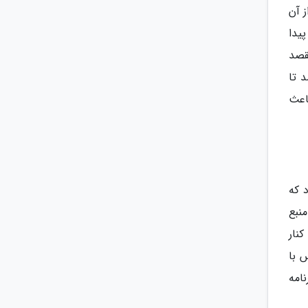
 آن
یدا
قصد
 تا
اعث
 که
نبع
نار
 با
امه