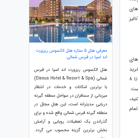
های
الیز
معرفی هتل 5 ستاره هتل الکسوس ریزورت
اند اسپا در قبرس شمالی
های
رید
هتل الکسوس ریزورت اند اسپا در قبرس
شمالی (Elexus Hotel & Resort & Spa)
بلیط پروازهای داخلی، معمولاً 3 تا 4 هفته قبل از تاریخ پرواز است؛ برای پروازهای خارجی این بازه زمانی به حدود 6 تا 8
با برترین امکانات و خدمات در انتظار
ست.
میزبانی از مسافران در سواحل منطقه گیرنه
نید،
دریایی مدیترانه است، این هتل مجلل در
مام
منطقه گیرنه قبرس شمالی واقع شده و برای
گذراندن یک تعطیلات رویایی و آرامش
بخش برترین گزینه محسوب می گردد.