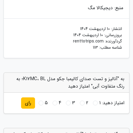
منبع: دیجیکالا مگ
انتشار:
10 اردیبهشت 1404
بروزرسانی:
10 اردیبهشت 1404
گردآورنده:
renttotrips.com
شناسه مطلب: 113
به "آنالیز و تست صدای کالیمبا جکو مدل K17MC، BL؛ به
رنگ متفاوت آبی" امتیاز دهید
امتیاز دهید:
1
2
3
4
5
رای