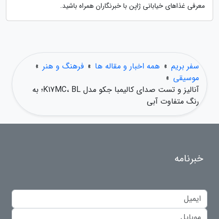
معرفی غذاهای خیابانی ژاپن با خبرنگاران همراه باشید.
سفر بریم
»
همه اخبار و مقاله ها
»
فرهنگ و هنر
»
موسیقی
»
آنالیز و تست صدای کالیمبا جکو مدل K17MC، BL؛ به
رنگ متفاوت آبی
خبرنامه