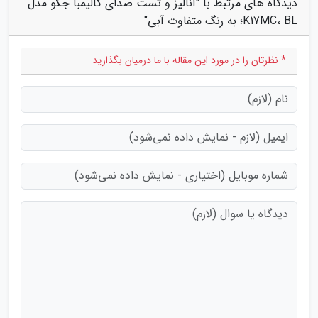
دیدگاه های مرتبط با "آنالیز و تست صدای کالیمبا جکو مدل
K17MC، BL؛ به رنگ متفاوت آبی"
* نظرتان را در مورد این مقاله با ما درمیان بگذارید