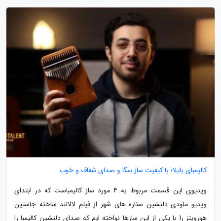
کالیمبای بایلا؛ با کیفیت ساز سگا و صدای شفاف و خوب
ویدیوی این قسمت مربوط به 4 مورد ساز کالیمباست که در ابتدای
ویدیو ملودی دلنشین ستاره های شهر از فیلم لالالند ساخته جاستین
هورویتز را با یکی از این سازها نواخته ایم که صدای دلنشین کالیمبا را