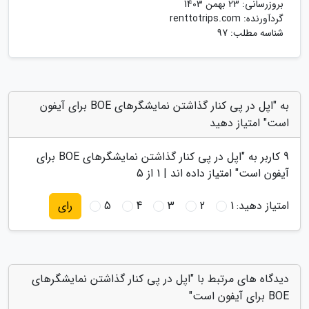
بروزرسانی:
23 بهمن 1403
گردآورنده:
renttotrips.com
شناسه مطلب: 97
به "اپل در پی کنار گذاشتن نمایشگرهای BOE برای آیفون
است" امتیاز دهید
9
کاربر به "
اپل در پی کنار گذاشتن نمایشگرهای BOE برای
آیفون است
" امتیاز داده اند |
1
از 5
امتیاز دهید:
1
2
3
4
5
رای
دیدگاه های مرتبط با "اپل در پی کنار گذاشتن نمایشگرهای
BOE برای آیفون است"